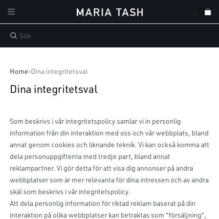
vidare
Varukor
till
innehåll
Home
Dina integritetsval
Dina integritetsval
Som beskrivs i vår integritetspolicy samlar vi in personlig
information från din interaktion med oss och vår webbplats, bland
annat genom cookies och liknande teknik. Vi kan också komma att
dela personuppgifterna med tredje part, bland annat
reklampartner. Vi gör detta för att visa dig annonser på andra
webbplatser som är mer relevanta för dina intressen och av andra
skäl som beskrivs i vår integritetspolicy.
Att dela personlig information för riktad reklam baserat på din
interaktion på olika webbplatser kan betraktas som "försäljning",