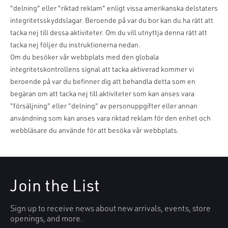
"delning" eller "riktad reklam" enligt vissa amerikanska delstaters
integritetsskyddslagar. Beroende på var du bor kan du ha rätt att
tacka nej till dessa aktiviteter. Om du vill utnyttja denna rätt att
tacka nej följer du instruktionerna nedan.
Om du besöker vår webbplats med den globala
integritetskontrollens signal att tacka aktiverad kommer vi
beroende på var du befinner dig att behandla detta som en
begäran om att tacka nej till aktiviteter som kan anses vara
"försäljning" eller "delning" av personuppgifter eller annan
användning som kan anses vara riktad reklam för den enhet och
webbläsare du använde för att besöka vår webbplats.
Join the List
Sign up to receive news about new arrivals, events, store
openings, and more.